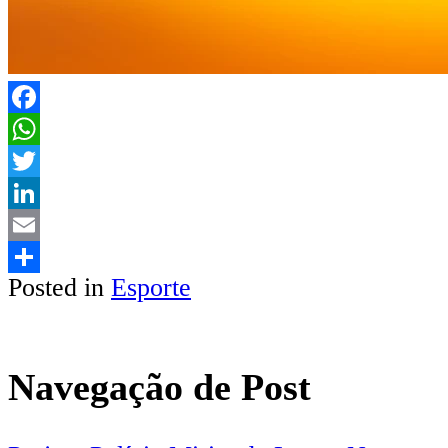
Facebook
WhatsApp
Twitter
LinkedIn
Email
Posted in
Esporte
Share
Navegação de Post