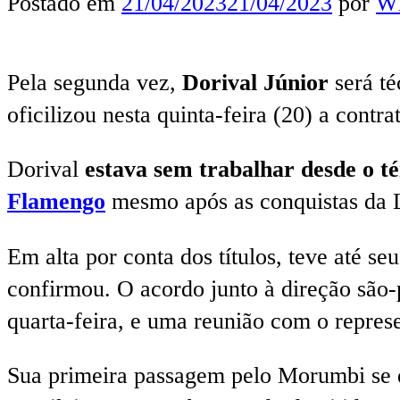
Postado em
21/04/2023
21/04/2023
por
Wl
Pela segunda vez,
Dorival Júnior
será t
oficilizou nesta quinta-feira (20) a cont
Dorival
estava sem trabalhar desde o 
Flamengo
mesmo após as conquistas da L
Em alta por conta dos títulos, teve até se
confirmou. O acordo junto à direção são-p
quarta-feira, e uma reunião com o represe
Sua primeira passagem pelo Morumbi se 