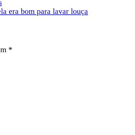
s
la era bom para lavar louça
com
*