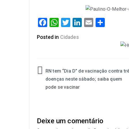
Facebook
WhatsApp
Twitter
LinkedIn
Email
Share
Posted in
Cidades
RN tem “Dia D” de vacinação contra tr
doenças neste sábado; saiba quem
pode se vacinar
Deixe um comentário