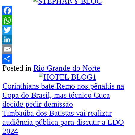
Facebook
WhatsApp
Twitter
LinkedIn
Email
Posted in
Rio Grande do Norte
Share
Navegação
Corinthians bate Remo nos pênaltis na
Copa do Brasil, mas técnico Cuca
de
decide pedir demissão
Post
Timbaúba dos Batistas vai realizar
audiência pública para discutir a LDO
2024