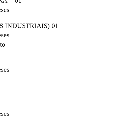
IRA 01
eses
INDUSTRIAIS) 01
eses
to
eses
eses