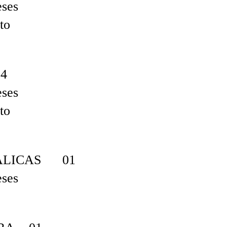
eses
to
4
eses
to
ÁLICAS 01
eses