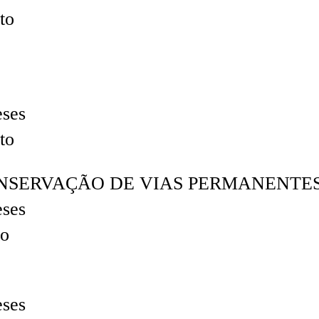
to
eses
to
ONSERVAÇÃO DE VIAS PERMANENT
eses
to
eses