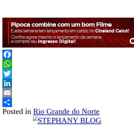
Facebook
WhatsApp
Twitter
LinkedIn
Email
Posted in
Rio Grande do Norte
Share