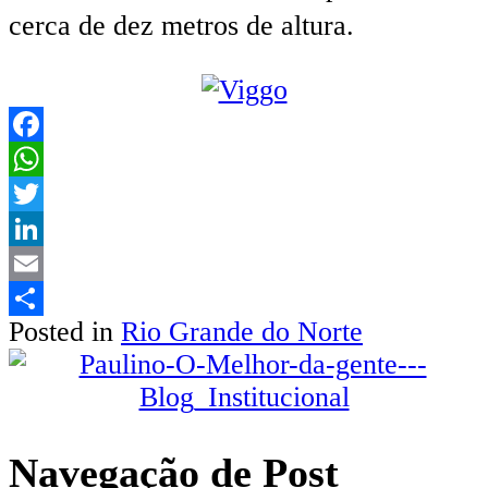
cerca de dez metros de altura.
Facebook
WhatsApp
Twitter
LinkedIn
Email
Posted in
Rio Grande do Norte
Share
Navegação de Post