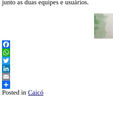
junto as duas equipes e usuários.
Facebook
WhatsApp
Twitter
LinkedIn
Email
Posted in
Caicó
Share