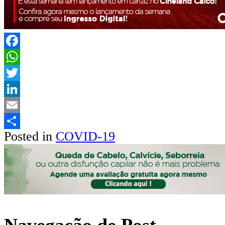
Facebook
WhatsApp
Twitter
LinkedIn
Email
Posted in
COVID-19
Share
Navegação de Post