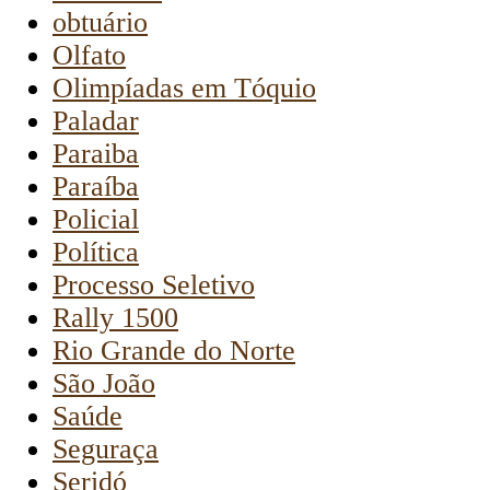
obtuário
Olfato
Olimpíadas em Tóquio
Paladar
Paraiba
Paraíba
Policial
Política
Processo Seletivo
Rally 1500
Rio Grande do Norte
São João
Saúde
Seguraça
Seridó