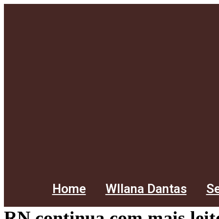
Home
Wllana Dantas
Se
RN continua com mais leito