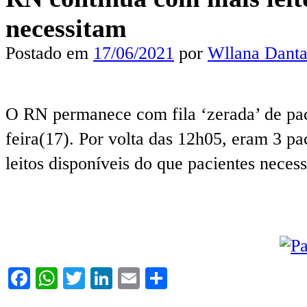
necessitam
Postado em
17/06/2021
por
Wllana Danta
O RN permanece com fila ‘zerada’ de pa
feira(17). Por volta das 12h05, eram 3 paci
leitos disponíveis do que pacientes necess
Facebook
WhatsApp
Twitter
LinkedIn
Email
Share