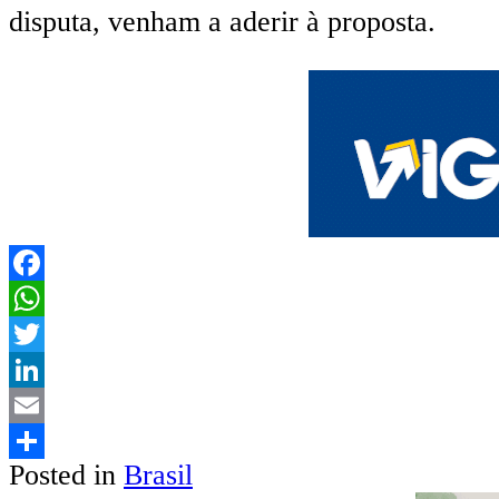
disputa, venham a aderir à proposta.
Facebook
WhatsApp
Twitter
LinkedIn
Email
Posted in
Brasil
Share