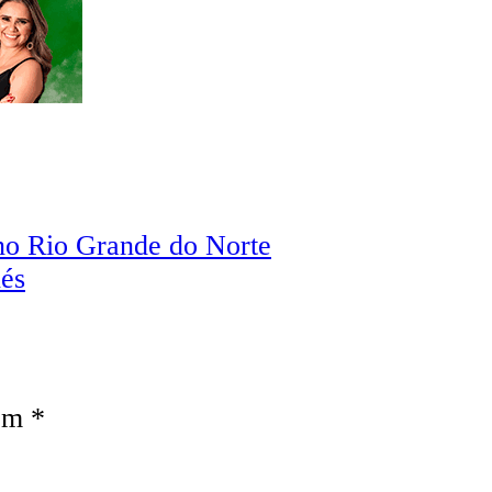
s no Rio Grande do Norte
nés
com
*