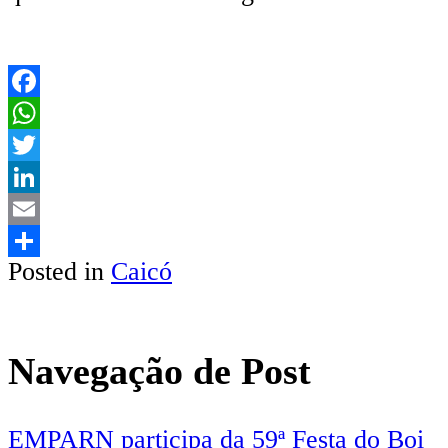
Facebook
WhatsApp
Twitter
LinkedIn
Email
Posted in
Caicó
Share
Navegação de Post
EMPARN participa da 59ª Festa do Boi