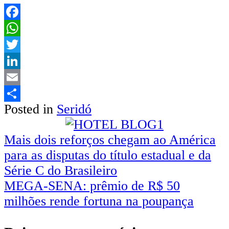
Facebook
WhatsApp
Twitter
LinkedIn
Email
Posted in
Seridó
Share
Navegação
Mais dois reforços chegam ao América
para as disputas do título estadual e da
de
Série C do Brasileiro
Post
MEGA-SENA: prêmio de R$ 50
milhões rende fortuna na poupança