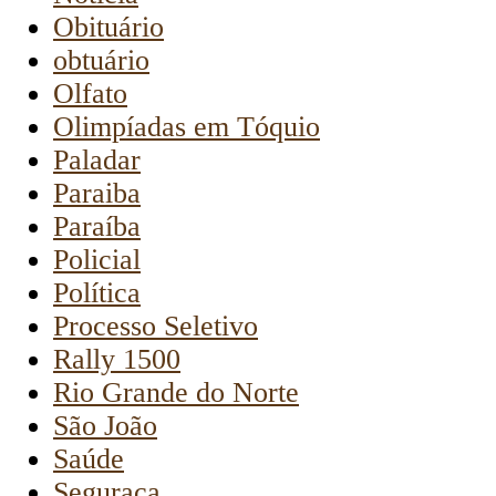
Obituário
obtuário
Olfato
Olimpíadas em Tóquio
Paladar
Paraiba
Paraíba
Policial
Política
Processo Seletivo
Rally 1500
Rio Grande do Norte
São João
Saúde
Seguraça