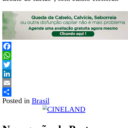
Facebook
WhatsApp
Twitter
LinkedIn
Email
Posted in
Brasil
Share