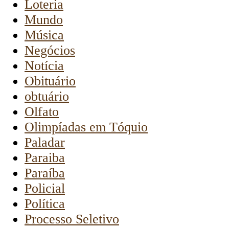
Loteria
Mundo
Música
Negócios
Notícia
Obituário
obtuário
Olfato
Olimpíadas em Tóquio
Paladar
Paraiba
Paraíba
Policial
Política
Processo Seletivo