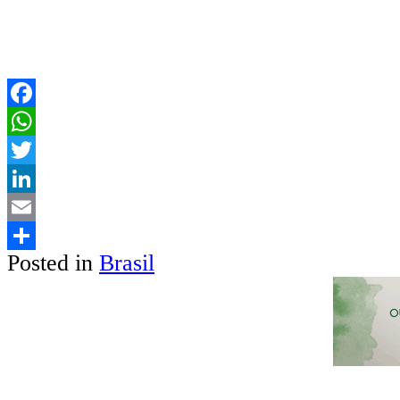
Facebook
WhatsApp
Twitter
LinkedIn
Email
Posted in
Brasil
Share