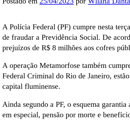
Postado em
25/04/2023
por
Wllana Danta
A Polícia Federal (PF) cumpre nesta terç
de fraudar a Previdência Social. De acor
prejuízos de R$ 8 milhões aos cofres públ
A operação Metamorfose também cumpre 18
Federal Criminal do Rio de Janeiro, estã
capital fluminense.
Ainda segundo a PF, o esquema garantia a
em especial, pensão por morte e benefíci