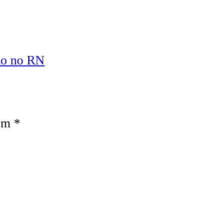
smo no RN
com
*