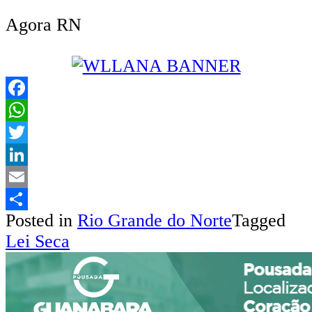
Agora RN
Facebook
WhatsApp
Twitter
LinkedIn
Email
Posted in
Rio Grande do Norte
Tagged
Share
Lei Seca