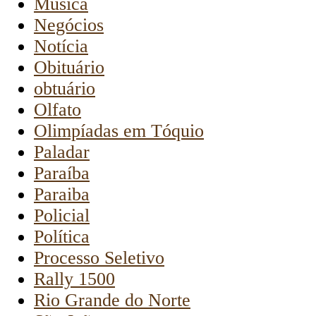
Música
Negócios
Notícia
Obituário
obtuário
Olfato
Olimpíadas em Tóquio
Paladar
Paraíba
Paraiba
Policial
Política
Processo Seletivo
Rally 1500
Rio Grande do Norte