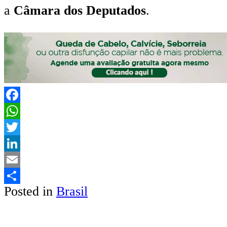
a
Câmara dos Deputados
.
Facebook
WhatsApp
Twitter
LinkedIn
Email
Posted in
Brasil
Share