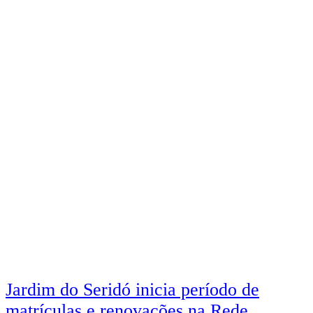
Navegação
Jardim do Seridó inicia período de
matrículas e renovações na Rede