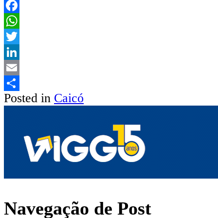
Facebook
WhatsApp
Twitter
LinkedIn
Email
Posted in
Caicó
Share
Navegação de Post