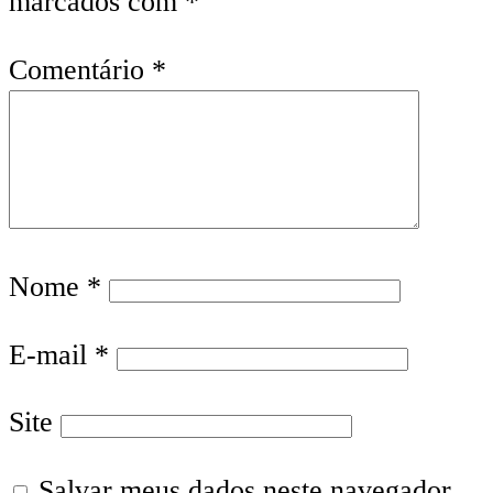
marcados com
*
Comentário
*
Nome
*
E-mail
*
Site
Salvar meus dados neste navegador