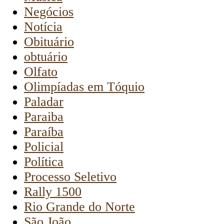
Negócios
Notícia
Obituário
obtuário
Olfato
Olimpíadas em Tóquio
Paladar
Paraiba
Paraíba
Policial
Política
Processo Seletivo
Rally 1500
Rio Grande do Norte
São João