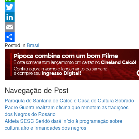
WhatsApp
Twitter
LinkedIn
Email
Posted in
Brasil
Share
Navegação de Post
Paróquia de Santana de Caicó e Casa de Cultura Sobrado
Padre Guerra realizam oficina que remetem as tradições
dos Negros do Rosário
Aldeia SESC Seridó dará início à programação sobre
cultura afro e irmandades dos negros