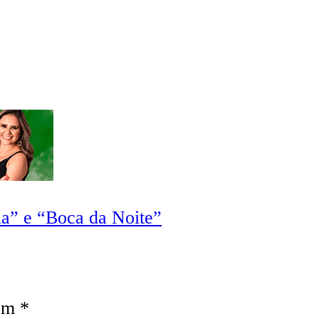
ia” e “Boca da Noite”
com
*