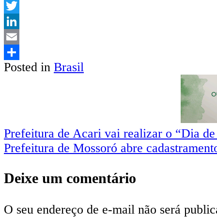
WhatsApp
Twitter
LinkedIn
Email
Posted in
Brasil
Share
Prefeitura de Acari vai realizar o “Dia 
Prefeitura de Mossoró abre cadastrament
Deixe um comentário
O seu endereço de e-mail não será public