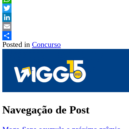
WhatsApp
Twitter
LinkedIn
Email
Posted in
Concurso
Share
Navegação de Post