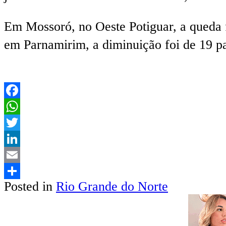
Em Mossoró, no Oeste Potiguar, a queda 
em Parnamirim, a diminuição foi de 19 pa
Facebook
WhatsApp
Twitter
LinkedIn
Email
Posted in
Rio Grande do Norte
Share