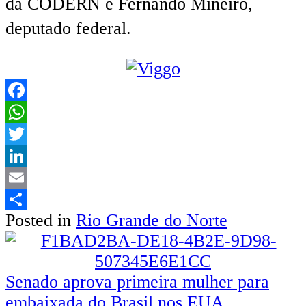
da CODERN e Fernando Mineiro,
deputado federal.
Facebook
WhatsApp
Twitter
LinkedIn
Email
Posted in
Rio Grande do Norte
Share
Senado aprova primeira mulher para
embaixada do Brasil nos EUA