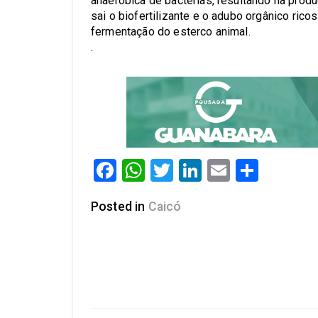
anaeróbica de bactérias, resultando na prod
sai o biofertilizante e o adubo orgânico rico
fermentação do esterco animal.
.
Facebook
WhatsApp
Twitter
LinkedIn
Email
Share
Posted in
Caicó