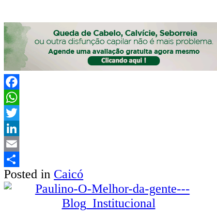
Facebook
WhatsApp
Twitter
LinkedIn
Email
Posted in
Caicó
Share