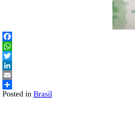
Facebook
WhatsApp
Twitter
LinkedIn
Email
Posted in
Brasil
Share