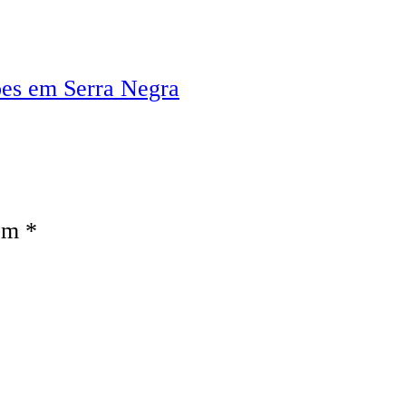
ões em Serra Negra
com
*