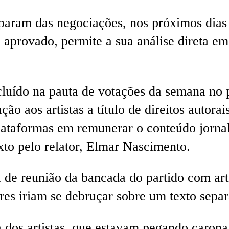
aram das negociações, nos próximos dias 
e aprovado, permite a sua análise direta e
ncluído na pauta de votações da semana no
o aos artistas a título de direitos autorai
plataformas em remunerar o conteúdo jorna
xto pelo relator, Elmar Nascimento.
de reunião da bancada do partido com arti
s iriam se debruçar sobre um texto separad
 dos artistas, que estavam pegando carona