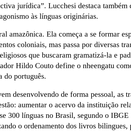
tiva jurídica”. Lucchesi destaca também d
tagonismo às línguas originárias.
al amazônica. Ela começa a se formar esp
entos coloniais, mas passa por diversas tr
religiosos que buscaram gramatizá-la e pad
sador Hildo Couto define o nheengatu como 
a do português.
vem desenvolvendo de forma pessoal, as t
stão: aumentar o acervo da instituição rel
se 300 línguas no Brasil, segundo o IBGE [
izando o ordenamento dos livros bilingues,