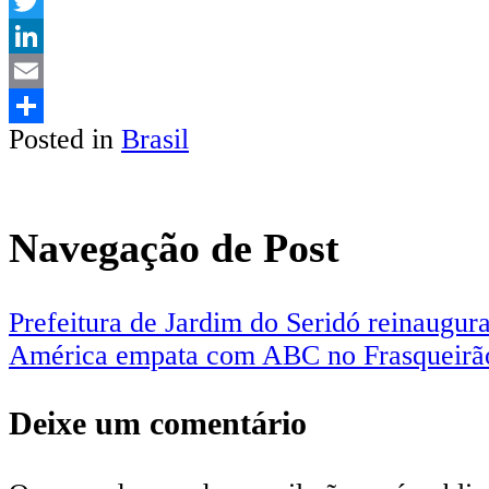
WhatsApp
Twitter
LinkedIn
Email
Posted in
Brasil
Share
Navegação de Post
Prefeitura de Jardim do Seridó reinaugu
América empata com ABC no Frasqueirão
Deixe um comentário