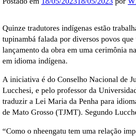
Postado em
18/05/2023
18/05/2023
por
Wl
Quinze tradutores indígenas estão trabal
tupinambá falada por diversos povos que
lançamento da obra em uma cerimônia na
em idioma indígena.
A iniciativa é do Conselho Nacional de J
Lucchesi, e pelo professor da Universida
traduzir a Lei Maria da Penha para idiom
de Mato Grosso (TJMT). Segundo Lucchesi
“Como o nheengatu tem uma relação impor