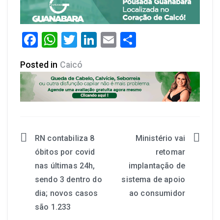
Facebook
WhatsApp
Twitter
LinkedIn
Email
Share
Posted in
Caicó
RN contabiliza 8
Ministério vai
óbitos por covid
retomar
nas últimas 24h,
implantação de
sendo 3 dentro do
sistema de apoio
dia; novos casos
ao consumidor
são 1.233