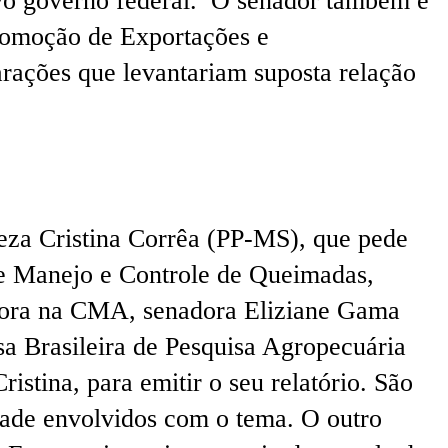
 novo governo federal. O senador também é
Promoção de Exportações e
arações que levantariam suposta relação
reza Cristina Corrêa (PP-MS), que pede
de Manejo e Controle de Queimadas,
latora na CMA, senadora Eliziane Gama
a Brasileira de Pesquisa Agropecuária
stina, para emitir o seu relatório. São
edade envolvidos com o tema. O outro