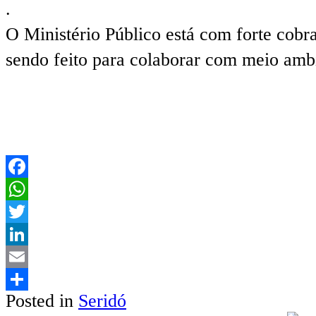
.
O Ministério Público está com forte cobr
sendo feito para colaborar com meio amb
Facebook
WhatsApp
Twitter
LinkedIn
Email
Posted in
Seridó
Share