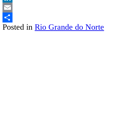
LinkedIn
Email
Posted in
Rio Grande do Norte
Share