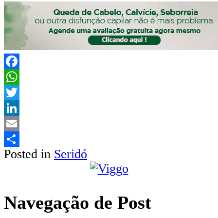
Facebook
WhatsApp
Twitter
LinkedIn
Email
Posted in
Seridó
Share
Navegação de Post